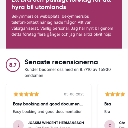
hyra bil utomlands
Bekymmerslös webbplats, bekymmerslös
telefonkontakt när jag hade frågor. Allt var
välorganiserat. Vänlig personal. Jag har hyrt bil genom
detta företag flera gånger och jag har alltid blivit nöjd.
Senaste recensionerna
8.7
Kunder bedömer oss med en 8.7/10 av 15930
omdömen
05-06-2025
Easy booking and good documentation
Bra
Easy booking and good documentation
Bra
JOAKIM WINCENT HERMANSSON
Chris
J
C
Italy Car Rent Turin Airport
Enter