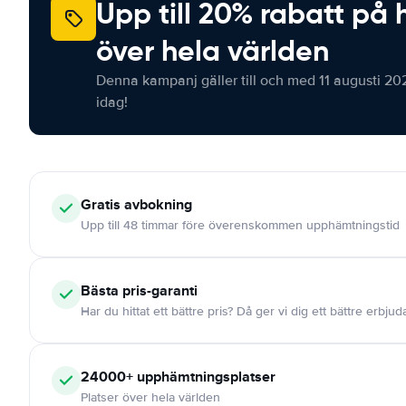
Upp till 20% rabatt på 
över hela världen
Denna kampanj gäller till och med 11 augusti 20
idag!
Gratis
avbokning
Upp till 48 timmar före överenskommen upphämtningstid
Bästa pris-garanti
Har du hittat ett bättre pris? Då ger vi dig ett bättre erbju
24000+
upphämtningsplatser
Platser över hela världen