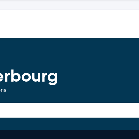
erbourg
ens