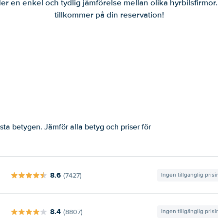
er en enkel och tydlig jämförelse mellan olika hyrbilsfirmor
tillkommer på din reservation!
ta betygen. Jämför alla betyg och priser för
8.6
(7427)
Ingen tillgänglig pris
8.4
(8807)
Ingen tillgänglig pris