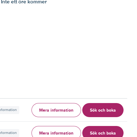
. Inte ett öre kommer
Mera information
Sök och boka
information
Mera information
Sök och boka
information