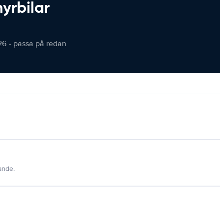
hyrbilar
26 - passa på redan
dande.