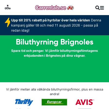
Upp till 20% rabatt på hyrbilar över hela världen
Denna
kampanj gäller till och med 11 augusti 2026 - passa på
redan idag!
Biluthyrning Brignoles
Spara tid och pengar. Vi jämför biluthyrningsföretagens
erbjudanden i Brignoles på dina vägnar.
Vi jämför mellan alla välkända biluthyrningsfirmor, plus en massa
andra!