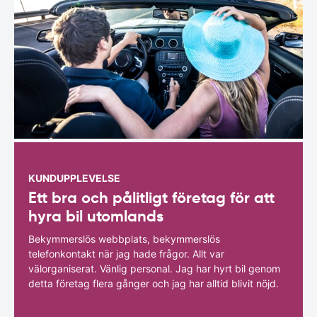
KUNDUPPLEVELSE
Ett bra och pålitligt företag för att
hyra bil utomlands
Bekymmerslös webbplats, bekymmerslös
telefonkontakt när jag hade frågor. Allt var
välorganiserat. Vänlig personal. Jag har hyrt bil genom
detta företag flera gånger och jag har alltid blivit nöjd.