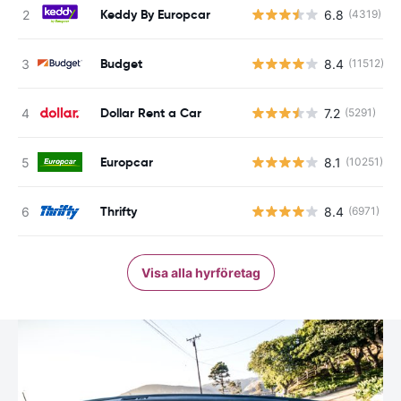
Keddy By Europcar
6.8
(4319)
Budget
8.4
(11512)
Dollar Rent a Car
7.2
(5291)
Europcar
8.1
(10251)
Thrifty
8.4
(6971)
Visa alla hyrföretag