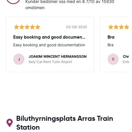
Kunder bedömer oss med en 8.7/10 av 15930
omdömen
05-06-2025
Easy booking and good documentation
Bra
Easy booking and good documentation
Bra
JOAKIM WINCENT HERMANSSON
Chris
J
C
Italy Car Rent Turin Airport
Enter
Biluthyrningsplats Arras Train
Station