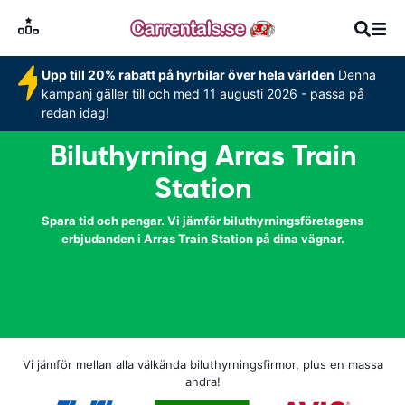
Upp till 20% rabatt på hyrbilar över hela världen
Denna
kampanj gäller till och med 11 augusti 2026 - passa på
redan idag!
Biluthyrning Arras Train
Station
Spara tid och pengar. Vi jämför biluthyrningsföretagens
erbjudanden i Arras Train Station på dina vägnar.
Vi jämför mellan alla välkända biluthyrningsfirmor, plus en massa
andra!