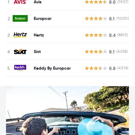
Avis
8.6
(7437)
Europcar
8.1
(10251)
Hertz
8.4
(8812)
Sixt
8.1
(4356)
Keddy By Europcar
6.8
(4319)