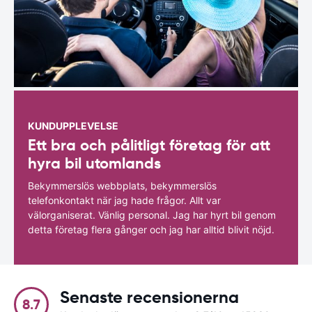
KUNDUPPLEVELSE
Ett bra och pålitligt företag för att
hyra bil utomlands
Bekymmerslös webbplats, bekymmerslös
telefonkontakt när jag hade frågor. Allt var
välorganiserat. Vänlig personal. Jag har hyrt bil genom
detta företag flera gånger och jag har alltid blivit nöjd.
Senaste recensionerna
8.7