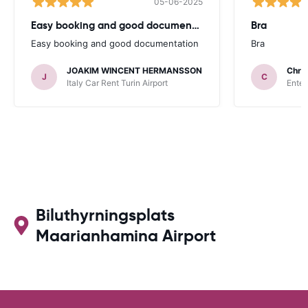
05-06-2025
Easy booking and good documentation
Bra
Easy booking and good documentation
Bra
JOAKIM WINCENT HERMANSSON
Chris
J
C
Italy Car Rent Turin Airport
Enter
Biluthyrningsplats
Maarianhamina Airport