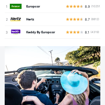
Europcar
8.9
(10251)
Hertz
8.7
(8812)
Keddy By Europcar
8.1
(4319)