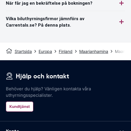
När får jag en bekräftelse på bokningen?
Vilka biluthyrningsfirmor jämnförs av
Carrentals.se? På denna plats.
Startsida
Europa
Finland
Maarianhamina
Maarian
Hjälp och kontakt
Behöver du hjälp? Vänligen kontakta våra
uthyrningsspecialister.
Kundtjänst