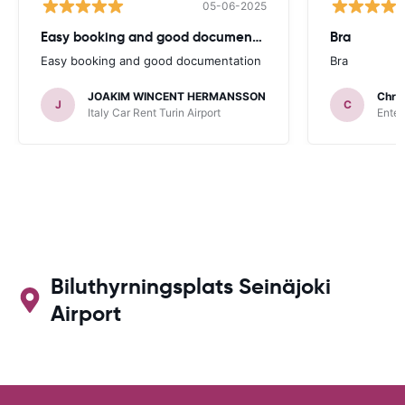
05-06-2025
Easy booking and good documentation
Bra
Easy booking and good documentation
Bra
JOAKIM WINCENT HERMANSSON
Chris
J
C
Italy Car Rent Turin Airport
Enter
Biluthyrningsplats Seinäjoki
Airport