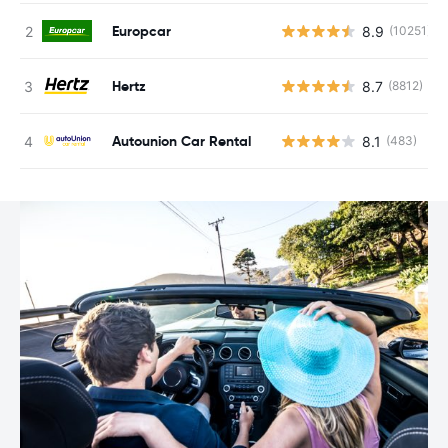
Europcar
8.9
(10251)
Hertz
8.7
(8812)
Autounion Car Rental
8.1
(483)