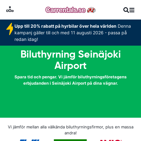
Upp till 20% rabatt på hyrbilar över hela världen
Denna
kampanj gäller till och med 11 augusti 2026 - passa på
redan idag!
Biluthyrning Seinäjoki
Airport
Spara tid och pengar. Vi jämför biluthyrningsföretagens
erbjudanden i Seinäjoki Airport på dina vägnar.
Vi jämför mellan alla välkända biluthyrningsfirmor, plus en massa
andra!