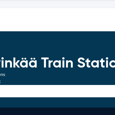
inkää Train Stati
ens
.