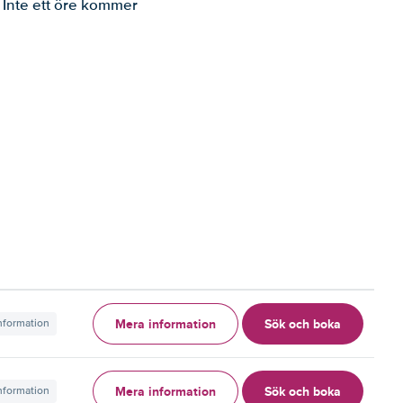
. Inte ett öre kommer
Mera information
Sök och boka
information
Mera information
Sök och boka
information