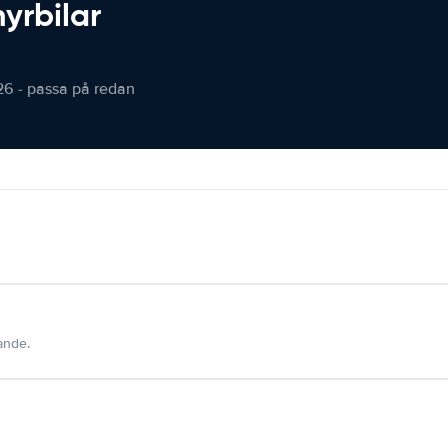
hyrbilar
26 - passa på redan
dande.