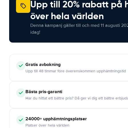
Upp till 20% rabatt på 
över hela världen
Denna kampanj gäller till och med 11 augusti 20
idag!
Gratis
avbokning
Upp till 48 timmar före överenskommen upphämtningstid
Bästa pris-garanti
Har du hittat ett bättre pris? Då ger vi dig ett bättre erbju
24000+
upphämtningsplatser
Platser över hela världen