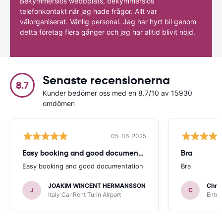
Bekymmerslös webbplats, bekymmerslös
telefonkontakt när jag hade frågor. Allt var
välorganiserat. Vänlig personal. Jag har hyrt bil genom
detta företag flera gånger och jag har alltid blivit nöjd.
Senaste recensionerna
8.7
Kunder bedömer oss med en 8.7/10 av 15930
omdömen
05-06-2025
Easy booking and good documentation
Bra
Easy booking and good documentation
Bra
JOAKIM WINCENT HERMANSSON
Chris
J
C
Italy Car Rent Turin Airport
Enter