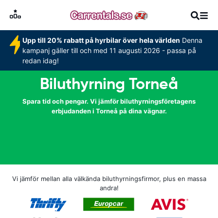
Upp till 20% rabatt på hyrbilar över hela världen
Denna
kampanj gäller till och med 11 augusti 2026 - passa på
redan idag!
Biluthyrning Torneå
Spara tid och pengar. Vi jämför biluthyrningsföretagens
erbjudanden i Torneå på dina vägnar.
Vi jämför mellan alla välkända biluthyrningsfirmor, plus en massa
andra!