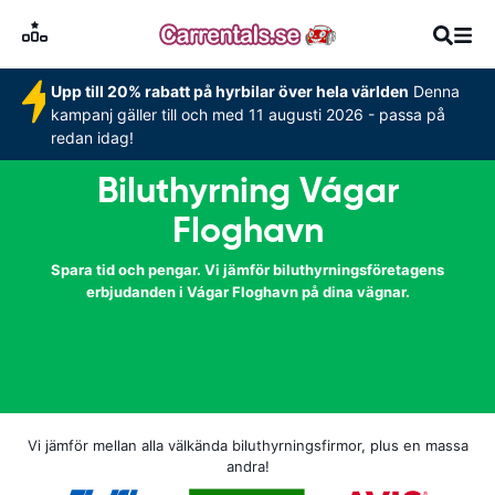
Upp till 20% rabatt på hyrbilar över hela världen
Denna
kampanj gäller till och med 11 augusti 2026 - passa på
redan idag!
Biluthyrning Vágar
Floghavn
Spara tid och pengar. Vi jämför biluthyrningsföretagens
erbjudanden i Vágar Floghavn på dina vägnar.
Vi jämför mellan alla välkända biluthyrningsfirmor, plus en massa
andra!