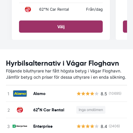
62°N Car Rental
Från
/dag
Välj
Hyrbilsalternativ i Vágar Floghavn
Följande biluthyrare har fått högsta betyg i Vágar Floghavn.
Jämför betyg och priser för dessa uthyrare i en enda sökning.
Alamo
8.5
(10695)
62°N Car Rental
Inga omdömen
Enterprise
8.4
(2406)