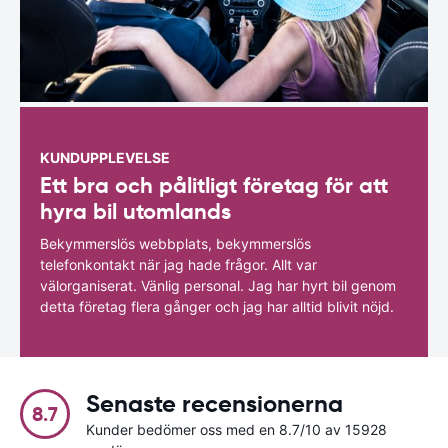
KUNDUPPLEVELSE
Ett bra och pålitligt företag för att
hyra bil utomlands
Bekymmerslös webbplats, bekymmerslös
telefonkontakt när jag hade frågor. Allt var
välorganiserat. Vänlig personal. Jag har hyrt bil genom
detta företag flera gånger och jag har alltid blivit nöjd.
Senaste recensionerna
8.7
Kunder bedömer oss med en 8.7/10 av 15928