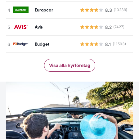
Europcar
8.3
(10239)
Avis
8.2
(7427)
Budget
8.1
(11503)
Visa alla hyrföretag