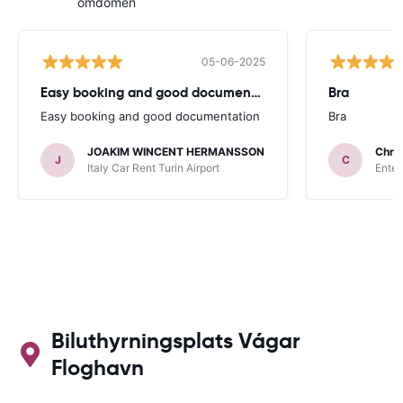
omdömen
05-06-2025
Easy booking and good documentation
Bra
Easy booking and good documentation
Bra
JOAKIM WINCENT HERMANSSON
Chris
J
C
Italy Car Rent Turin Airport
Enter
Biluthyrningsplats Vágar
Floghavn