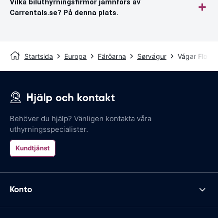
Vilka biluthyrningsfirmor jämnförs av
Carrentals.se? På denna plats.
Startsida
Europa
Färöarna
Sørvágur
Vágar Flogh
Hjälp och kontakt
Behöver du hjälp? Vänligen kontakta våra
uthyrningsspecialister.
Kundtjänst
Konto