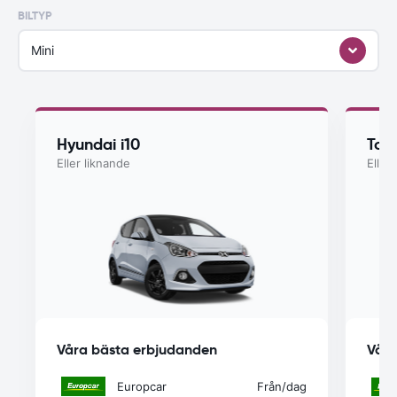
BILTYP
Mini
Hyundai i10
Toy
Eller liknande
Eller
Våra bästa erbjudanden
Våra
Europcar
Från
/dag