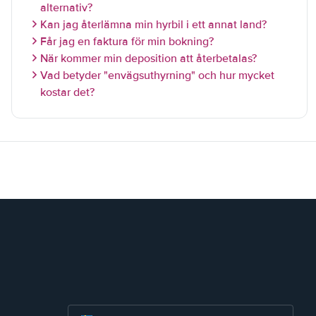
alternativ?
Kan jag återlämna min hyrbil i ett annat land?
Får jag en faktura för min bokning?
När kommer min deposition att återbetalas?
Vad betyder "envägsuthyrning" och hur mycket
kostar det?