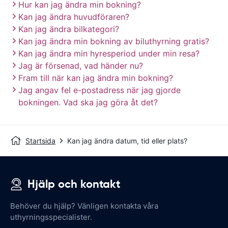
Hur kan jag ändra min bokning?
Kan jag ändra huvudföraren?
Kan jag ändra bilkategori?
Kan jag ändra min bokning av biluthyrning gratis?
Kan jag ändra min hyresperiod under min resa?
Jag är försenad, vad händer nu?
Fram till när kan jag ändra min bokning?
Jag angav fel e-postadress när jag gjorde
bokningen. Vad ska jag göra åt det?
Startsida
Kan jag ändra datum, tid eller plats?
Hjälp och kontakt
Behöver du hjälp? Vänligen kontakta våra
uthyrningsspecialister.