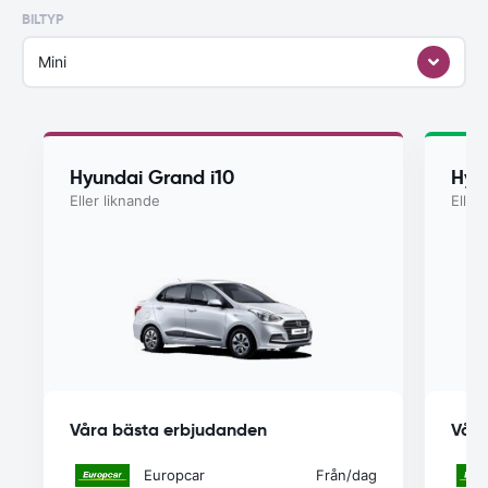
BILTYP
Mini
Hyundai Grand i10
Hyu
Eller liknande
Eller
Våra bästa erbjudanden
Våra
Europcar
Från
/dag