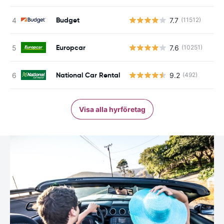
Budget
7.7
(11512)
Europcar
7.6
(10251)
National Car Rental
9.2
(492)
Visa alla hyrföretag