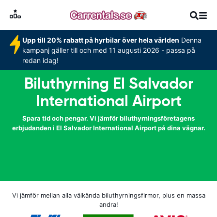
Upp till 20% rabatt på hyrbilar över hela världen
Denna
kampanj gäller till och med 11 augusti 2026 - passa på
redan idag!
Biluthyrning El Salvador
International Airport
Spara tid och pengar. Vi jämför biluthyrningsföretagens
erbjudanden i El Salvador International Airport på dina vägnar.
Vi jämför mellan alla välkända biluthyrningsfirmor, plus en massa
andra!