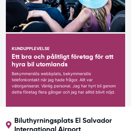
KUNDUPPLEVELSE
Ett bra och pålitligt företag för att
hyra bil utomlands
Bekymmerslös webbplats, bekymmerslös
telefonkontakt när jag hade frågor. Allt var
välorganiserat. Vänlig personal. Jag har hyrt bil genom
detta företag flera gånger och jag har alltid blivit nöjd.
Biluthyrningsplats El Salvador
International Airport