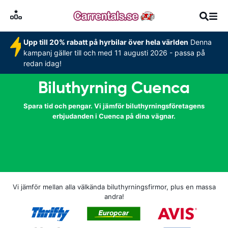
Upp till 20% rabatt på hyrbilar över hela världen
Denna
kampanj gäller till och med 11 augusti 2026 - passa på
redan idag!
Biluthyrning Cuenca
Spara tid och pengar. Vi jämför biluthyrningsföretagens
erbjudanden i Cuenca på dina vägnar.
Vi jämför mellan alla välkända biluthyrningsfirmor, plus en massa
andra!