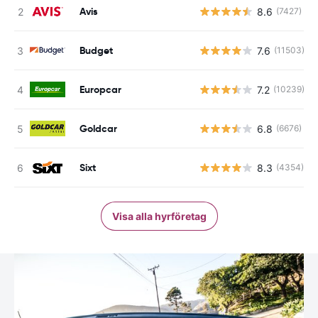
Avis
8.6
(7427)
Budget
7.6
(11503)
Europcar
7.2
(10239)
Goldcar
6.8
(6676)
Sixt
8.3
(4354)
Visa alla hyrföretag