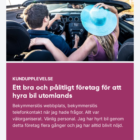
KUNDUPPLEVELSE
Ett bra och pålitligt företag för att
hyra bil utomlands
Bekymmerslös webbplats, bekymmerslös
telefonkontakt när jag hade frågor. Allt var
välorganiserat. Vänlig personal. Jag har hyrt bil genom
detta företag flera gånger och jag har alltid blivit nöjd.