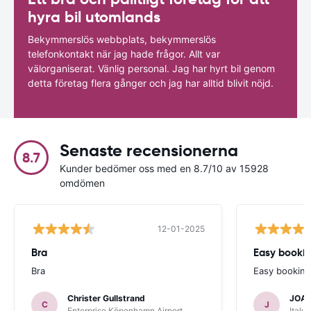
hyra bil utomlands
Bekymmerslös webbplats, bekymmerslös
telefonkontakt när jag hade frågor. Allt var
välorganiserat. Vänlig personal. Jag har hyrt bil genom
detta företag flera gånger och jag har alltid blivit nöjd.
Senaste recensionerna
8.7
Kunder bedömer oss med en 8.7/10 av 15928
omdömen
12-01-2025
Bra
Bra
Easy bookin
Christer Gullstrand
JOA
C
J
Enterprise Köpenhamn Airport
Italy