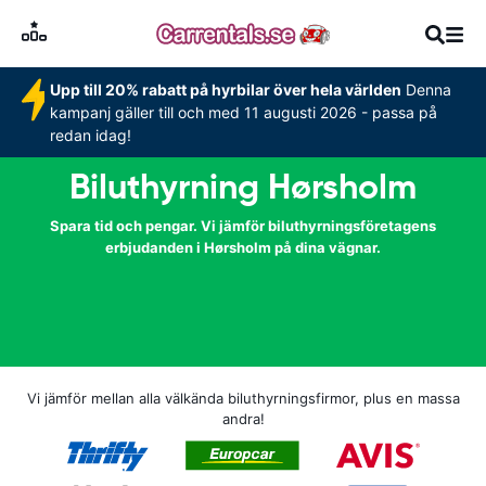
Upp till 20% rabatt på hyrbilar över hela världen
Denna
kampanj gäller till och med 11 augusti 2026 - passa på
redan idag!
Biluthyrning Hørsholm
Spara tid och pengar. Vi jämför biluthyrningsföretagens
erbjudanden i Hørsholm på dina vägnar.
Vi jämför mellan alla välkända biluthyrningsfirmor, plus en massa
andra!