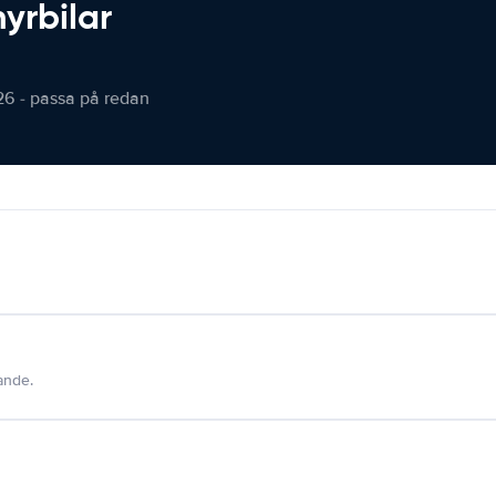
hyrbilar
26 - passa på redan
dande.