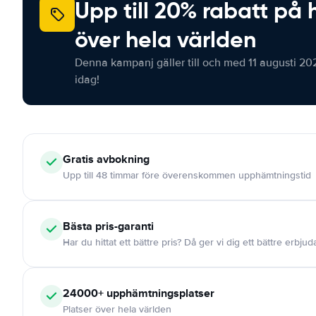
Upp till 20% rabatt på 
över hela världen
Denna kampanj gäller till och med 11 augusti 20
idag!
Gratis
avbokning
Upp till 48 timmar före överenskommen upphämtningstid
Bästa pris-garanti
Har du hittat ett bättre pris? Då ger vi dig ett bättre erbju
24000+
upphämtningsplatser
Platser över hela världen