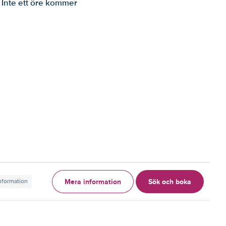
. Inte ett öre kommer
Mera information
Sök och boka
information