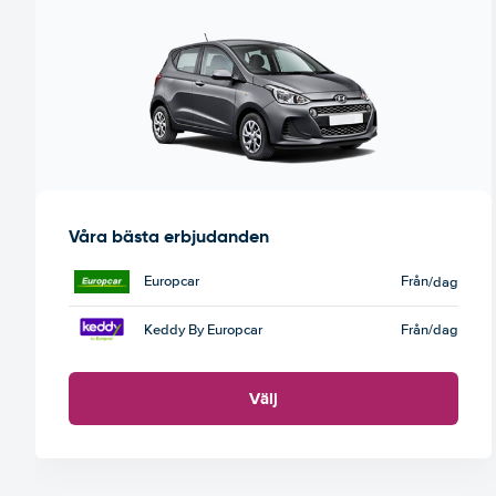
Våra bästa erbjudanden
Europcar
Från
/dag
Keddy By Europcar
Från
/dag
Välj