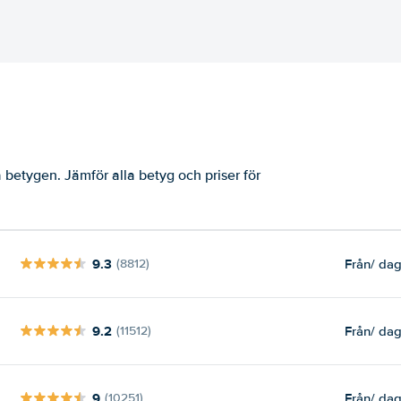
betygen. Jämför alla betyg och priser för
9.3
Från
/ da
(8812)
9.2
Från
/ da
(11512)
9
Från
/ da
(10251)