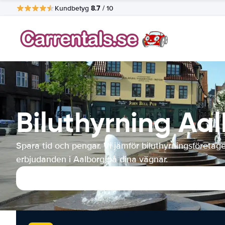
8.7
Kundbetyg
/ 10
Biluthyrning Aa
Spara tid och pengar. Vi jämför biluthyrningsföretag
erbjudanden i Aalborg på dina vägnar.