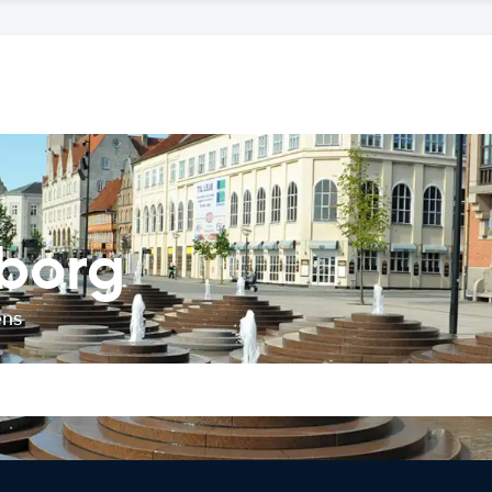
lborg
ens