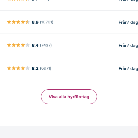
8.9
Från
/ da
(10701)
8.4
Från
/ da
(7437)
8.2
Från
/ da
(6971)
Visa alla hyrföretag