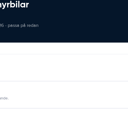
hyrbilar
26 - passa på redan
dande.