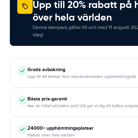
Upp till 20% rabatt på 
över hela världen
Denna kampanj gäller till och med 11 augusti 20
idag!
Gratis
avbokning
Upp till 48 timmar före överenskommen upphämtningstid
Bästa pris-garanti
Har du hittat ett bättre pris? Då ger vi dig ett bättre erbju
24000+
upphämtningsplatser
Platser över hela världen