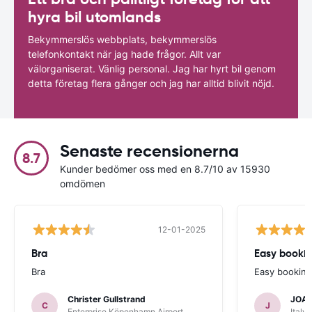
hyra bil utomlands
Bekymmerslös webbplats, bekymmerslös
telefonkontakt när jag hade frågor. Allt var
välorganiserat. Vänlig personal. Jag har hyrt bil genom
detta företag flera gånger och jag har alltid blivit nöjd.
Senaste recensionerna
8.7
Kunder bedömer oss med en 8.7/10 av 15930
omdömen
12-01-2025
Bra
Bra
Easy bookin
Christer Gullstrand
JOA
C
J
Enterprise Köpenhamn Airport
Italy