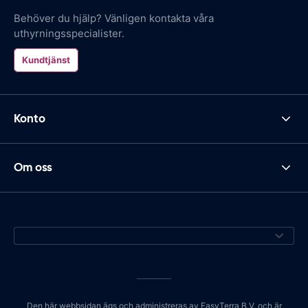
Behöver du hjälp? Vänligen kontakta våra
uthyrningsspecialister.
Kundtjänst
Konto
Om oss
Den här webbsidan ägs och administreras av EasyTerra B.V. och är