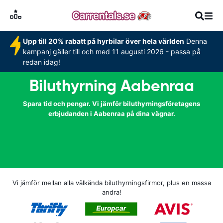
Upp till 20% rabatt på hyrbilar över hela världen
Denna
kampanj gäller till och med 11 augusti 2026 - passa på
redan idag!
Biluthyrning Aabenraa
Spara tid och pengar. Vi jämför biluthyrningsföretagens
erbjudanden i Aabenraa på dina vägnar.
Vi jämför mellan alla välkända biluthyrningsfirmor, plus en massa
andra!