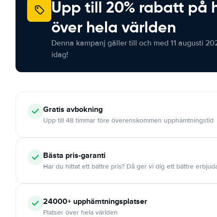
Upp till 20% rabatt på 
över hela världen
Denna kampanj gäller till och med 11 augusti 20
idag!
Gratis
avbokning
Upp till 48 timmar före överenskommen upphämtningstid
Bästa pris-garanti
Har du hittat ett bättre pris? Då ger vi dig ett bättre erbju
24000+
upphämtningsplatser
Platser över hela världen