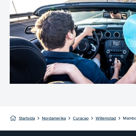
Startsida
Nordamerika
Curaçao
Willemstad
Mambo