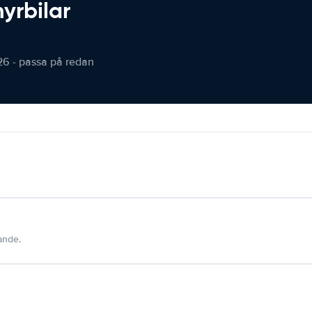
hyrbilar
26 - passa på redan
dande.