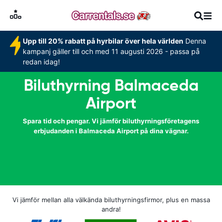
Upp till 20% rabatt på hyrbilar över hela världen
Denna
kampanj gäller till och med 11 augusti 2026 - passa på
redan idag!
Biluthyrning Balmaceda
Airport
Spara tid och pengar. Vi jämför biluthyrningsföretagens
erbjudanden i Balmaceda Airport på dina vägnar.
Vi jämför mellan alla välkända biluthyrningsfirmor, plus en massa
andra!