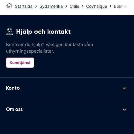
Startsida
Sydamerika
Chile
Coyhaique
Balmaceda
Hjälp och kontakt
Behöver du hjälp? Vänligen kontakta våra
uthyrningsspecialister.
Kundtjänst
Konto
Om oss