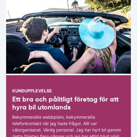
KUNDUPPLEVELSE
Ett bra och pålitligt företag för att
hyra bil utomlands
Bekymmerslös webbplats, bekymmerslös
telefonkontakt när jag hade frågor. Allt var
välorganiserat. Vänlig personal. Jag har hyrt bil genom
detta företag flera gånger och jag har alltid blivit nöjd.