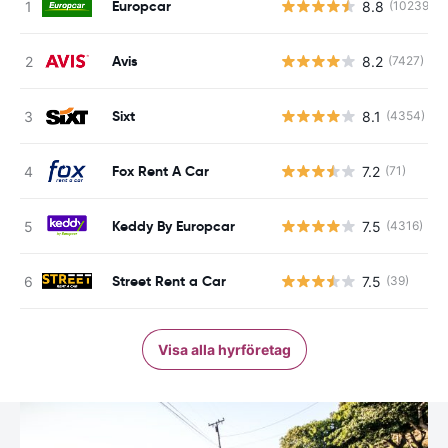
Europcar
8.8
(10239)
Avis
8.2
(7427)
Sixt
8.1
(4354)
Fox Rent A Car
7.2
(71)
Keddy By Europcar
7.5
(4316)
Street Rent a Car
7.5
(39)
Visa alla hyrföretag