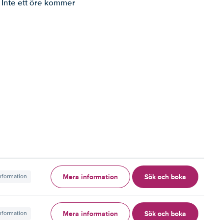
. Inte ett öre kommer
Mera information
Sök och boka
information
Mera information
Sök och boka
information