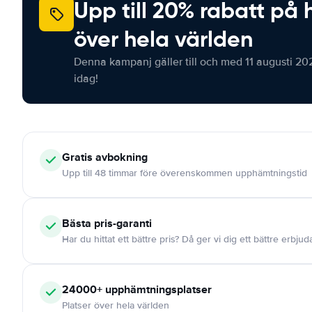
Upp till 20% rabatt på 
över hela världen
Denna kampanj gäller till och med 11 augusti 20
idag!
Gratis
avbokning
Upp till 48 timmar före överenskommen upphämtningstid
Bästa pris-garanti
Har du hittat ett bättre pris? Då ger vi dig ett bättre erbju
24000+
upphämtningsplatser
Platser över hela världen