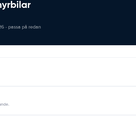
hyrbilar
26 - passa på redan
dande.