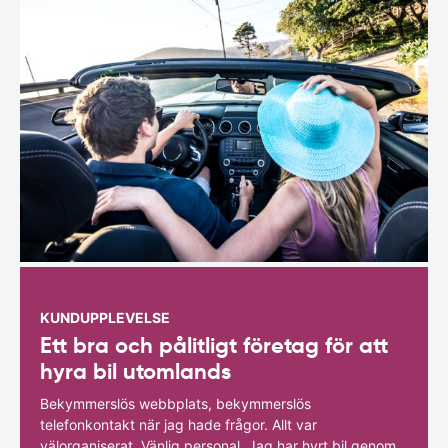
KUNDUPPLEVELSE
Ett bra och pålitligt företag för att
hyra bil utomlands
Bekymmerslös webbplats, bekymmerslös
telefonkontakt när jag hade frågor. Allt var
välorganiserat. Vänlig personal. Jag har hyrt bil genom