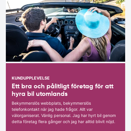
KUNDUPPLEVELSE
Ett bra och pålitligt företag för att
hyra bil utomlands
Bekymmerslös webbplats, bekymmerslös
telefonkontakt när jag hade frågor. Allt var
välorganiserat. Vänlig personal. Jag har hyrt bil genom
detta företag flera gånger och jag har alltid blivit nöjd.