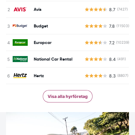
Avis
8.7
(7427)
Budget
7.8
(11503)
Europcar
7.2
(10239)
National Car Rental
8.4
(491)
Hertz
8.3
(8807)
Visa alla hyrföretag