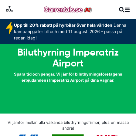
Upp till 20% rabatt på hyrbilar över hela världen
Denna
kampanj gäller till och med 11 augusti 2026 - passa på
redan idag!
Biluthyrning Imperatriz
Airport
Spara tid och pengar. Vi jämför biluthyrningsföretagens
erbjudanden i Imperatriz Airport på dina vägnar.
Vi jämför mellan alla välkända biluthyrningsfirmor, plus en massa
andra!