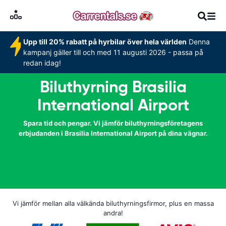
Upp till 20% rabatt på hyrbilar över hela världen
Denna
kampanj gäller till och med 11 augusti 2026 - passa på
redan idag!
Biluthyrning Brasilia
International Airport
Spara tid och pengar. Vi jämför biluthyrningsföretagens
erbjudanden i Brasilia International Airport på dina vägnar.
Vi jämför mellan alla välkända biluthyrningsfirmor, plus en massa
andra!