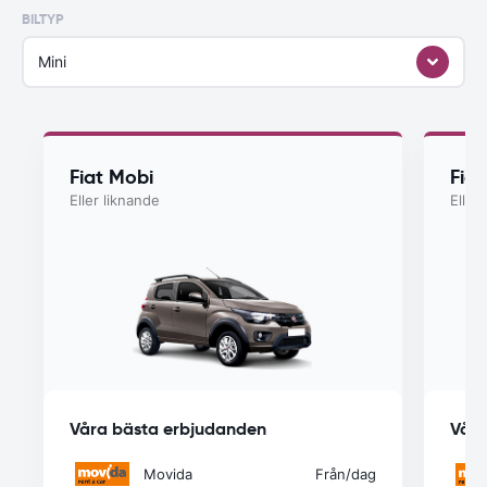
BILTYP
Mini
Fiat Mobi
Fiat
Eller liknande
Eller
Våra bästa erbjudanden
Våra
Movida
Från
/dag