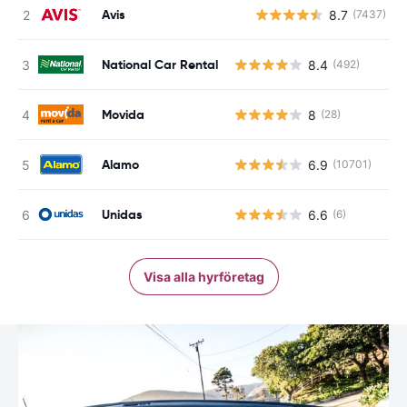
Avis
8.7
(7437)
National Car Rental
8.4
(492)
Movida
8
(28)
Alamo
6.9
(10701)
Unidas
6.6
(6)
Visa alla hyrföretag