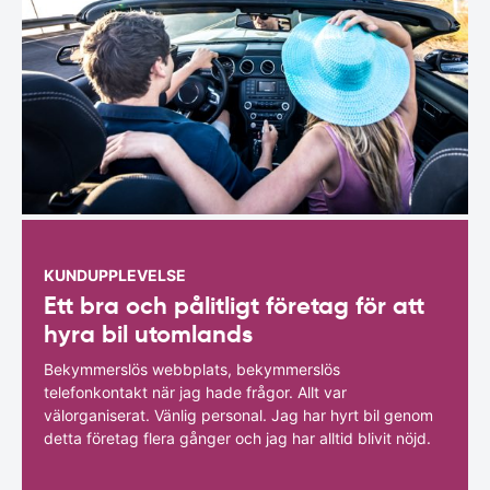
KUNDUPPLEVELSE
Ett bra och pålitligt företag för att
hyra bil utomlands
Bekymmerslös webbplats, bekymmerslös
telefonkontakt när jag hade frågor. Allt var
välorganiserat. Vänlig personal. Jag har hyrt bil genom
detta företag flera gånger och jag har alltid blivit nöjd.