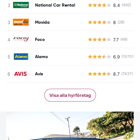
National Car Rental
8.4
(492)
Movida
8
(28)
Foco
7.7
(48)
Alamo
6.9
(10701)
Avis
8.7
(7437)
Visa alla hyrföretag