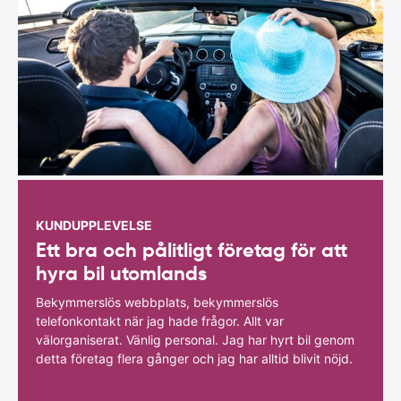
KUNDUPPLEVELSE
Ett bra och pålitligt företag för att
hyra bil utomlands
Bekymmerslös webbplats, bekymmerslös
telefonkontakt när jag hade frågor. Allt var
välorganiserat. Vänlig personal. Jag har hyrt bil genom
detta företag flera gånger och jag har alltid blivit nöjd.