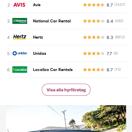
Avis
8.7
(7437)
National Car Rental
8.4
(492)
Hertz
8.3
(8812)
Unidas
7.7
(6)
Localiza Car Rentals
8.7
(75)
Visa alla hyrföretag