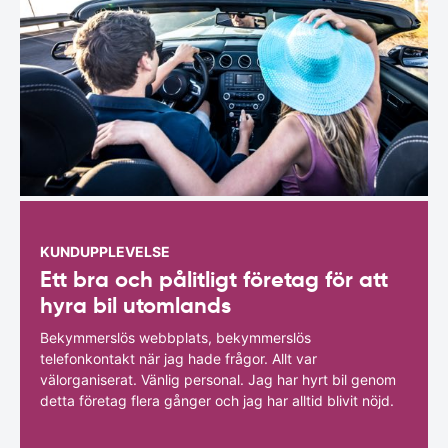
KUNDUPPLEVELSE
Ett bra och pålitligt företag för att
hyra bil utomlands
Bekymmerslös webbplats, bekymmerslös
telefonkontakt när jag hade frågor. Allt var
välorganiserat. Vänlig personal. Jag har hyrt bil genom
detta företag flera gånger och jag har alltid blivit nöjd.