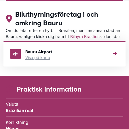
Biluthyrningsföretag i och
omkring Bauru
Om du letar efter en hyrbil i Brasilien, men i en annan stad än
Bauru, vänligen klicka dig fram till
Bilhyra Brasilien
-sidan, där
du kan välja i vilken stad i Brasilien du vill hyra en bil.
Bauru Airport
Visa på karta
Praktisk information
Valuta
Brazilian real
Körriktning
Höger