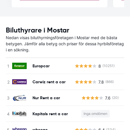
Biluthyrare i Mostar
Nedan visas biluthyrningsföretagen i Mostar med de bästa
betygen. Jämför alla betyg och priser för dessa hyrbilsföretag
i en sökning.
Europcar
8
(10251)
Carwiz rent a car
7.8
(866)
Nur Rent a car
7.6
(20)
Kapitals rent a car
Inga omdömen
wheego
6.4
(334)