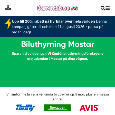
Upp till 20% rabatt på hyrbilar över hela världen
Denna
kampanj gäller till och med 11 augusti 2026 - passa på
redan idag!
Biluthyrning Mostar
Spara tid och pengar. Vi jämför biluthyrningsföretagens
erbjudanden i Mostar på dina vägnar.
Vi jämför mellan alla välkända biluthyrningsfirmor, plus en massa
andra!