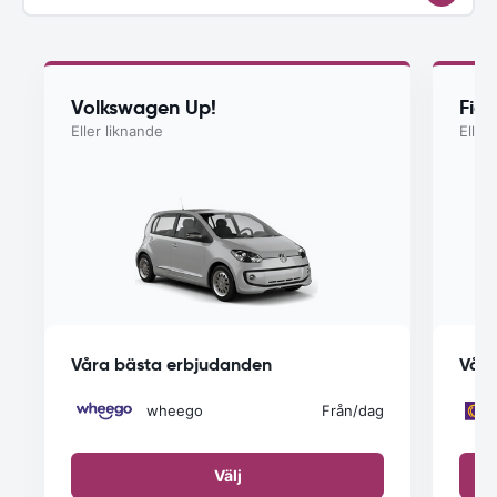
Volkswagen Up!
Fiat
Eller liknande
Eller
Våra bästa erbjudanden
Våra
wheego
Från
/dag
Välj