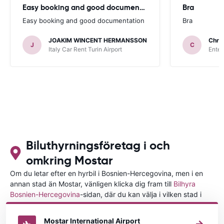
Easy booking and good documentation
Bra
Easy booking and good documentation
Bra
JOAKIM WINCENT HERMANSSON
Chris
J
C
Italy Car Rent Turin Airport
Enter
Biluthyrningsföretag i och
omkring Mostar
Om du letar efter en hyrbil i Bosnien-Hercegovina, men i en
annan stad än Mostar, vänligen klicka dig fram till
Bilhyra
Bosnien-Hercegovina
-sidan, där du kan välja i vilken stad i
Bosnien-Hercegovina du vill hyra en bil.
Mostar International Airport