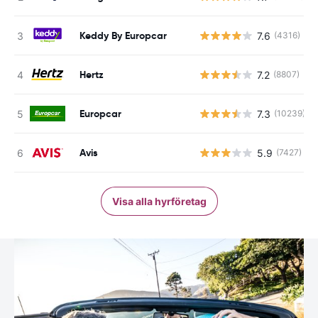
Keddy By Europcar
7.6
(4316)
Hertz
7.2
(8807)
Europcar
7.3
(10239)
Avis
5.9
(7427)
Visa alla hyrföretag