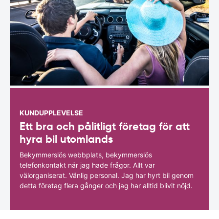
KUNDUPPLEVELSE
Ett bra och pålitligt företag för att
hyra bil utomlands
Bekymmerslös webbplats, bekymmerslös
telefonkontakt när jag hade frågor. Allt var
välorganiserat. Vänlig personal. Jag har hyrt bil genom
detta företag flera gånger och jag har alltid blivit nöjd.