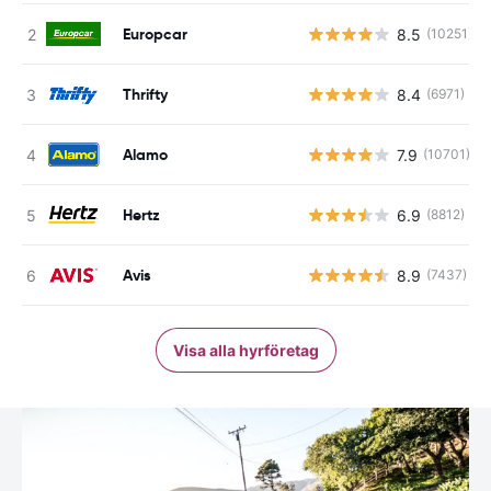
Europcar
8.5
(10251)
Thrifty
8.4
(6971)
Alamo
7.9
(10701)
Hertz
6.9
(8812)
Avis
8.9
(7437)
Visa alla hyrföretag