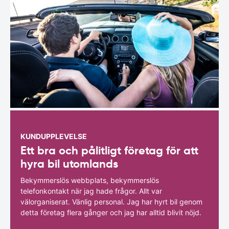
KUNDUPPLEVELSE
Ett bra och pålitligt företag för att
hyra bil utomlands
Bekymmerslös webbplats, bekymmerslös
telefonkontakt när jag hade frågor. Allt var
välorganiserat. Vänlig personal. Jag har hyrt bil genom
detta företag flera gånger och jag har alltid blivit nöjd.