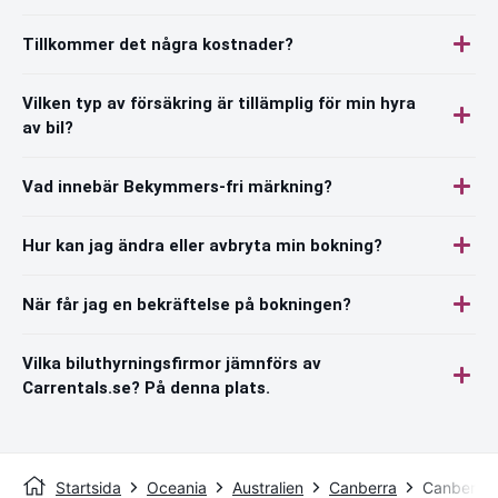
Tillkommer det några kostnader?
Vilken typ av försäkring är tillämplig för min hyra
av bil?
Vad innebär Bekymmers-fri märkning?
Hur kan jag ändra eller avbryta min bokning?
När får jag en bekräftelse på bokningen?
Vilka biluthyrningsfirmor jämnförs av
Carrentals.se? På denna plats.
Startsida
Oceania
Australien
Canberra
Canberra 