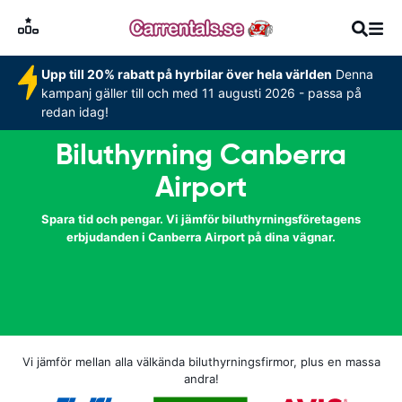
Upp till 20% rabatt på hyrbilar över hela världen
Denna
kampanj gäller till och med 11 augusti 2026 - passa på
redan idag!
Biluthyrning Canberra
Airport
Spara tid och pengar. Vi jämför biluthyrningsföretagens
erbjudanden i Canberra Airport på dina vägnar.
Vi jämför mellan alla välkända biluthyrningsfirmor, plus en massa
andra!