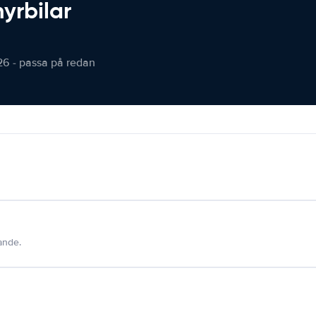
hyrbilar
26 - passa på redan
dande.