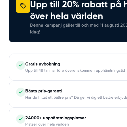
Upp till 20% rabatt på 
över hela världen
Denna kampanj gäller till och med 11 augusti 20
idag!
Gratis
avbokning
Upp till 48 timmar före överenskommen upphämtningstid
Bästa pris-garanti
Har du hittat ett bättre pris? Då ger vi dig ett bättre erbju
24000+
upphämtningsplatser
Platser över hela världen