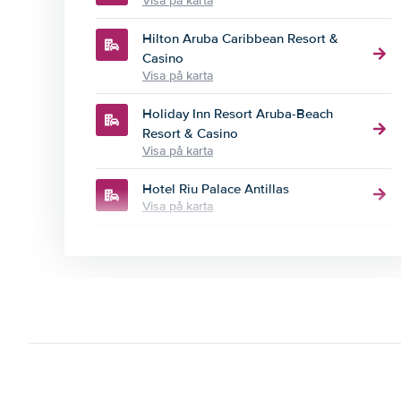
Visa på karta
Hilton Aruba Caribbean Resort &
Casino
Visa på karta
Holiday Inn Resort Aruba-Beach
Resort & Casino
Visa på karta
Hotel Riu Palace Antillas
Visa på karta
Hotel Riu Palace Aruba
Visa på karta
Hyatt Regency Aruba Resort &
Casino
Visa på karta
J.E. Irausquin Blvd 360
Visa på karta