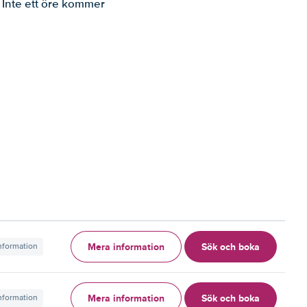
. Inte ett öre kommer
Mera information
Sök och boka
information
Mera information
Sök och boka
information