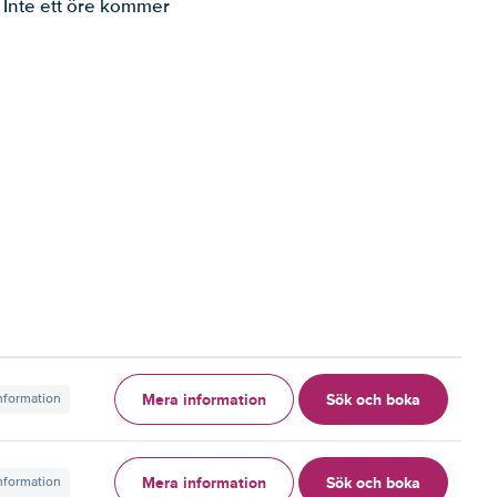
. Inte ett öre kommer
Mera information
Sök och boka
information
Mera information
Sök och boka
information