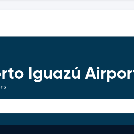
rto Iguazú Airpor
ens