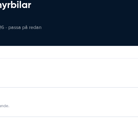
hyrbilar
26 - passa på redan
dande.