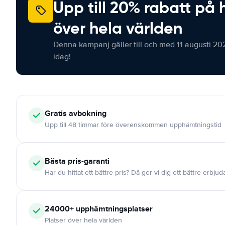
Upp till 20% rabatt på 
över hela världen
Denna kampanj gäller till och med 11 augusti 20
idag!
Gratis
avbokning
Upp till 48 timmar före överenskommen upphämtningstid
Bästa pris-garanti
Har du hittat ett bättre pris? Då ger vi dig ett bättre erbju
24000+
upphämtningsplatser
Platser över hela världen