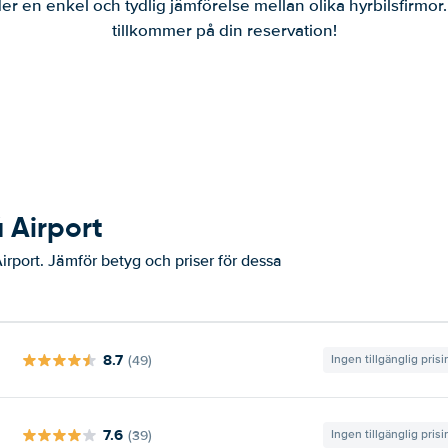
er en enkel och tydlig jämförelse mellan olika hyrbilsfirmor
tillkommer på din reservation!
ú Airport
irport. Jämför betyg och priser för dessa
8.7
(49)
Ingen tillgänglig pris
7.6
(39)
Ingen tillgänglig pris