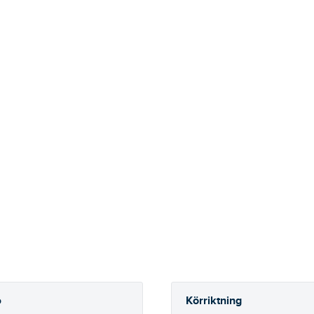
Körriktning
o