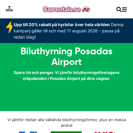
Upp till 20% rabatt på hyrbilar över hela världen
Denna
kampanj gäller till och med 11 augusti 2026 - passa på
redan idag!
Biluthyrning Posadas
Airport
Spara tid och pengar. Vi jämför biluthyrningsföretagens
erbjudanden i Posadas Airport på dina vägnar.
Vi jämför mellan alla välkända biluthyrningsfirmor, plus en massa
andra!