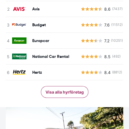
Avis
8.6
(7437)
Budget
7.6
(11512)
Europcar
7.2
(10251)
National Car Rental
8.5
(492)
Hertz
8.4
(8812)
Visa alla hyrföretag