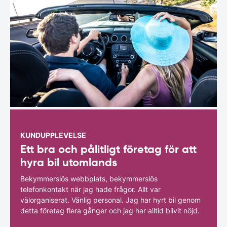
KUNDUPPLEVELSE
Ett bra och pålitligt företag för att
hyra bil utomlands
Bekymmerslös webbplats, bekymmerslös
telefonkontakt när jag hade frågor. Allt var
välorganiserat. Vänlig personal. Jag har hyrt bil genom
detta företag flera gånger och jag har alltid blivit nöjd.