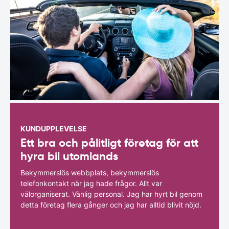
KUNDUPPLEVELSE
Ett bra och pålitligt företag för att
hyra bil utomlands
Bekymmerslös webbplats, bekymmerslös
telefonkontakt när jag hade frågor. Allt var
välorganiserat. Vänlig personal. Jag har hyrt bil genom
detta företag flera gånger och jag har alltid blivit nöjd.