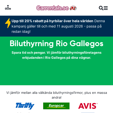
Upp till 20% rabatt på hyrbilar över hela världen
Denna
kampanj gäller till och med 11 augusti 2026 - passa på
redan idag!
Biluthyrning Rio Gallegos
Spara tid och pengar. Vi jämför biluthyrningsföretagens
erbjudanden i Rio Gallegos på dina vägnar.
Vi jämför mellan alla välkända biluthyrningsfirmor, plus en massa
andra!