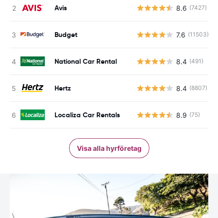
Avis
8.6
(7427)
Budget
7.6
(11503)
National Car Rental
8.4
(491)
Hertz
8.4
(8807)
Localiza Car Rentals
8.9
(75)
Visa alla hyrföretag