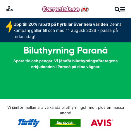
Upp till 20% rabatt på hyrbilar över hela världen
Denna
kampanj gäller till och med 11 augusti 2026 - passa på
redan idag!
Biluthyrning Paraná
Spara tid och pengar. Vi jämför biluthyrningsföretagens
erbjudanden i Paraná på dina vägnar.
Vi jämför mellan alla välkända biluthyrningsfirmor, plus en massa
andra!