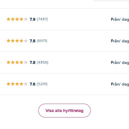
7.9
Från
/ da
(7437)
7.8
Från
/ da
(6971)
7.8
Från
/ da
(4356)
7.6
Från
/ da
(5291)
Visa alla hyrföretag