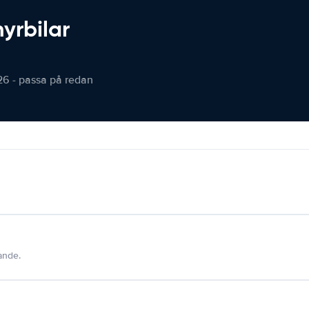
hyrbilar
26 - passa på redan
dande.