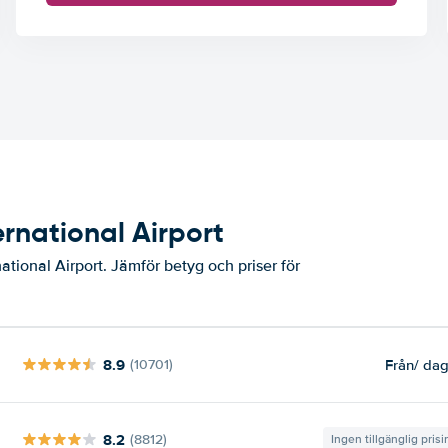
ernational Airport
ational Airport. Jämför betyg och priser för
8.9
Från
/ da
(10701)
8.2
(8812)
Ingen tillgänglig pris