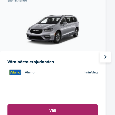
Eller liknande
Våra bästa erbjudanden
Alamo
Från
/dag
Välj