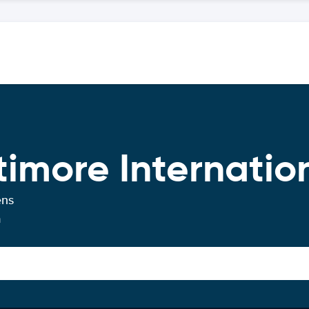
timore Internatio
ens
a