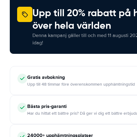
Upp till 20% rabatt på 
över hela världen
Denna kampanj gäller till och med 11 augusti 20
idag!
Gratis
avbokning
Upp till 48 timmar före överenskommen upphämtningstid
Bästa pris-garanti
Har du hittat ett bättre pris? Då ger vi dig ett bättre erbju
24000+
upphämtningsplatser