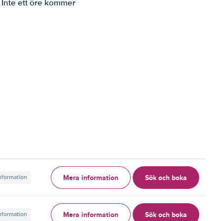
. Inte ett öre kommer
Mera information
Sök och boka
information
Mera information
Sök och boka
information