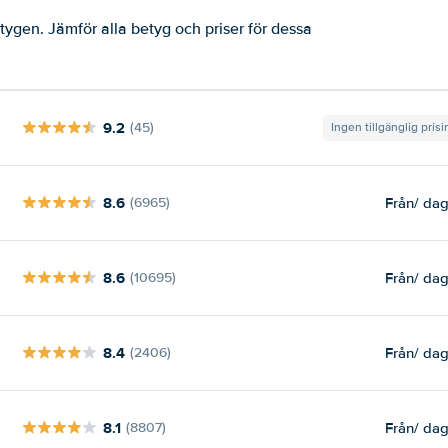
ygen. Jämför alla betyg och priser för dessa
9.2
(45)
Ingen tillgänglig pris
8.6
Från
/ da
(6965)
8.6
Från
/ da
(10695)
8.4
Från
/ da
(2406)
8.1
Från
/ da
(8807)