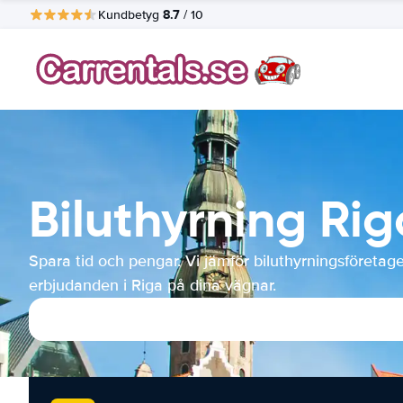
8.7
Kundbetyg
/ 10
Biluthyrning Rig
Spara tid och pengar. Vi jämför biluthyrningsföretag
erbjudanden i Riga på dina vägnar.