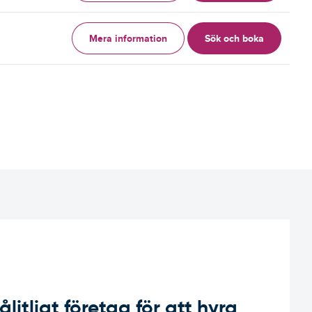
Mera information
Sök och boka
g
ålitligt företag för att hyra