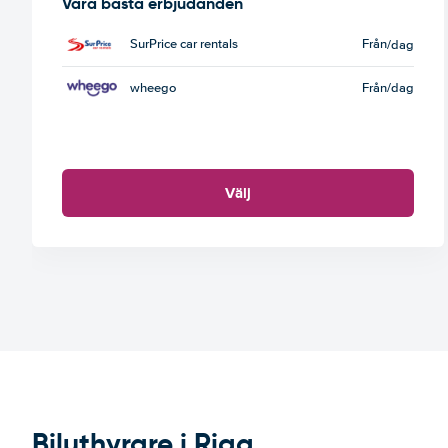
Våra bästa erbjudanden
SurPrice car rentals
Från
/dag
wheego
Från
/dag
Välj
Biluthyrare i Riga