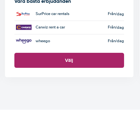
Våra bästa erbjudanden
SurPrice car rentals
Från
/dag
Carwiz rent a car
Från
/dag
wheego
Från
/dag
Välj