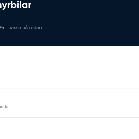
hyrbilar
26 - passa på redan
dande.