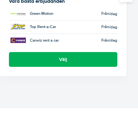
Våra bästa erbjudanden
Green Motion
Från
/dag
Top Rent-a-Car
Från
/dag
Carwiz rent a car
Från
/dag
Välj