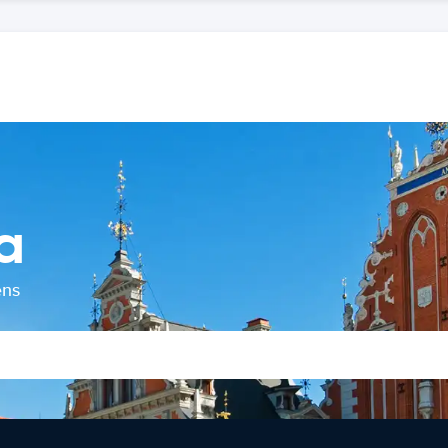
a
ens