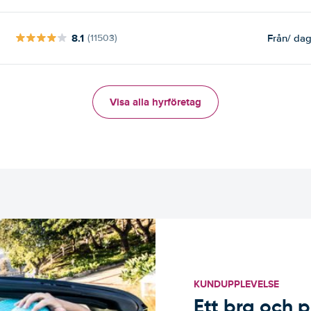
8.1
Från
/ da
(11503)
Visa alla hyrföretag
KUNDUPPLEVELSE
Ett bra och p