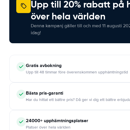
Upp till 20% rabatt på 
över hela världen
Denna kampanj gäller till och med 11 augusti 20
idag!
Gratis
avbokning
Upp till 48 timmar före överenskommen upphämtningstid
Bästa pris-garanti
Har du hittat ett bättre pris? Då ger vi dig ett bättre erbju
24000+
upphämtningsplatser
Platser över hela världen