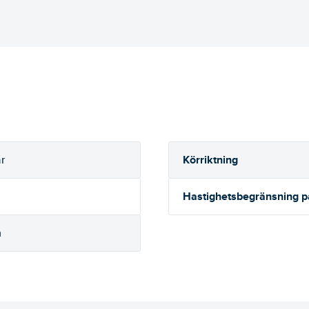
Körriktning
r
Hastighetsbegränsning 
h