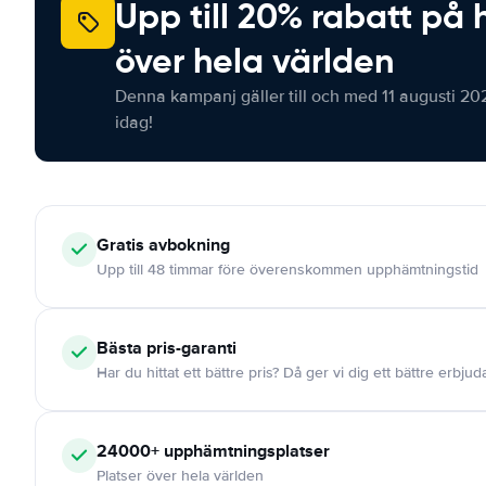
Upp till 20% rabatt på 
över hela världen
Denna kampanj gäller till och med 11 augusti 20
idag!
Gratis
avbokning
Upp till 48 timmar före överenskommen upphämtningstid
Bästa pris-garanti
Har du hittat ett bättre pris? Då ger vi dig ett bättre erbju
24000+
upphämtningsplatser
Platser över hela världen