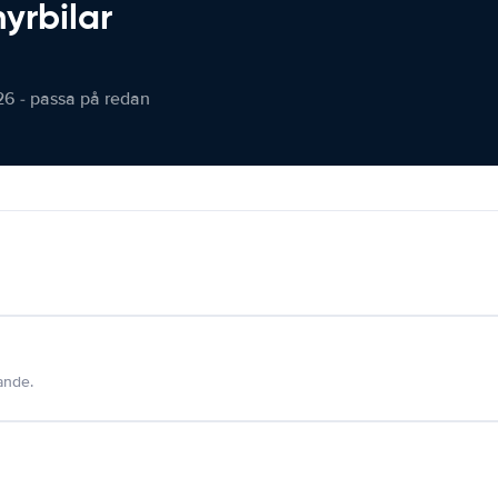
hyrbilar
26 - passa på redan
dande.