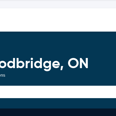
oodbridge, ON
ens