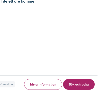
. Inte ett öre kommer
Mera information
Sök och boka
information