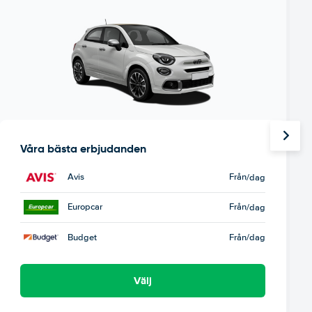
Våra bästa erbjudanden
Avis
Från
/dag
Europcar
Från
/dag
Budget
Från
/dag
Välj