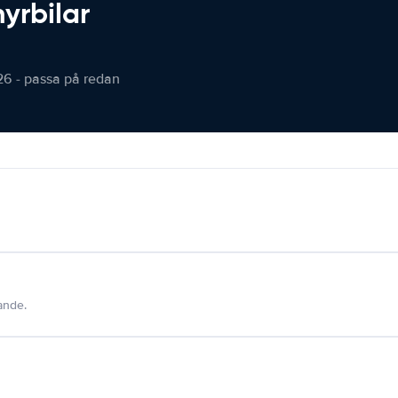
hyrbilar
26 - passa på redan
dande.