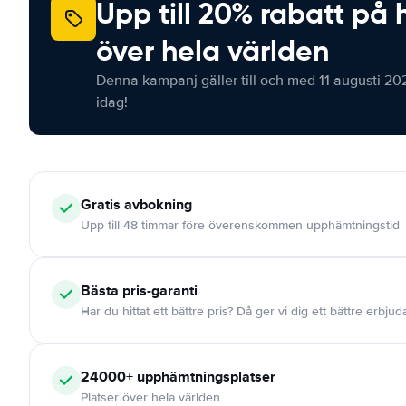
Upp till 20% rabatt på 
över hela världen
Denna kampanj gäller till och med 11 augusti 20
idag!
Gratis
avbokning
Upp till 48 timmar före överenskommen upphämtningstid
Bästa pris-garanti
Har du hittat ett bättre pris? Då ger vi dig ett bättre erbju
24000+
upphämtningsplatser
Platser över hela världen