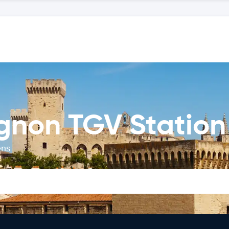
ignon TGV Station
ens