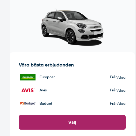
Våra bästa erbjudanden
Europcar
Från
/dag
Avis
Från
/dag
Budget
Från
/dag
Välj