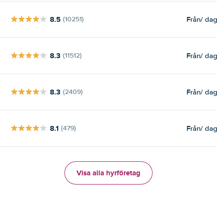
8.5
Från
/ da
(10251)
8.3
Från
/ da
(11512)
8.3
Från
/ da
(2409)
8.1
Från
/ da
(479)
Visa alla hyrföretag