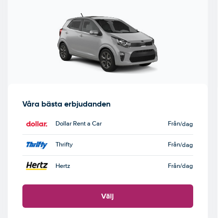
Våra bästa erbjudanden
Dollar Rent a Car
Från
/dag
Thrifty
Från
/dag
Hertz
Från
/dag
Välj