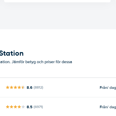
Station
ation. Jämför betyg och priser för dessa
8.6
Från
/ da
(8812)
8.5
Från
/ da
(6971)