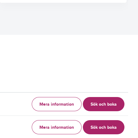
Mera information
Sök och boka
g
Mera information
Sök och boka
g