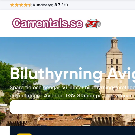
8.7
Kundbetyg
/ 10
Biluthyrning Av
Spara tid och pengar. Vi jämför biluthyrningsföretag
erbjudanden i Avignon TGV Station på dina vägnar.