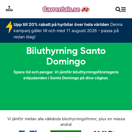
Upp till 20% rabatt på hyrbilar över hela världen
Denna
kampanj gäller till och med 11 augusti 2026 - passa på
redan idag!
Biluthyrning Santo
Domingo
Spara tid och pengar. Vi jämför biluthyrningsföretagens
erbjudanden i Santo Domingo på dina vägnar.
Vi jämför mellan alla välkända biluthyrningsfirmor, plus en massa
andra!