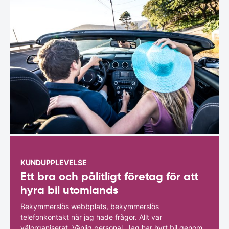
KUNDUPPLEVELSE
Ett bra och pålitligt företag för att
hyra bil utomlands
Bekymmerslös webbplats, bekymmerslös
telefonkontakt när jag hade frågor. Allt var
välorganiserat. Vänlig personal. Jag har hyrt bil genom