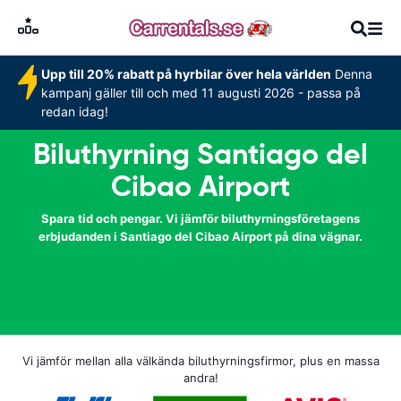
Upp till 20% rabatt på hyrbilar över hela världen
Denna
kampanj gäller till och med 11 augusti 2026 - passa på
redan idag!
Biluthyrning Santiago del
Cibao Airport
Spara tid och pengar. Vi jämför biluthyrningsföretagens
erbjudanden i Santiago del Cibao Airport på dina vägnar.
Vi jämför mellan alla välkända biluthyrningsfirmor, plus en massa
andra!