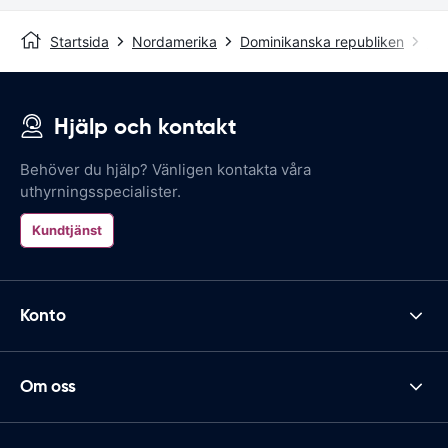
Startsida
Nordamerika
Dominikanska republiken
Sa
Hjälp och kontakt
Behöver du hjälp? Vänligen kontakta våra
uthyrningsspecialister.
Kundtjänst
Konto
Om oss