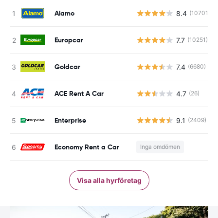
Alamo
8.4
(10701)
Europcar
7.7
(10251)
Goldcar
7.4
(6680)
ACE Rent A Car
4.7
(26)
Enterprise
9.1
(2409)
Economy Rent a Car
Inga omdömen
Visa alla hyrföretag