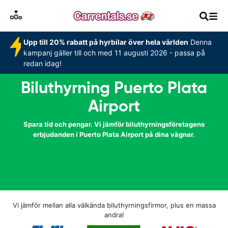
Upp till 20% rabatt på hyrbilar över hela världen
Denna
kampanj gäller till och med 11 augusti 2026 - passa på
redan idag!
Biluthyrning Puerto Plata
Airport
Spara tid och pengar. Vi jämför biluthyrningsföretagens
erbjudanden i Puerto Plata Airport på dina vägnar.
Vi jämför mellan alla välkända biluthyrningsfirmor, plus en massa
andra!