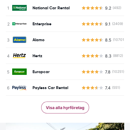
National Car Rental
9.2
(492)
Enterprise
9.1
(2409)
Alamo
8.5
(10701)
Hertz
8.3
(8812)
Europcar
7.8
(10251)
Payless Car Rental
7.4
(551)
Visa alla hyrföretag