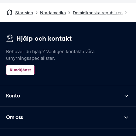
Startsida
Nordamerika
Dominikanska republiken
Pue
Hjälp och kontakt
Behöver du hjälp? Vänligen kontakta våra
uthyrningsspecialister.
Kundtjänst
Konto
Om oss