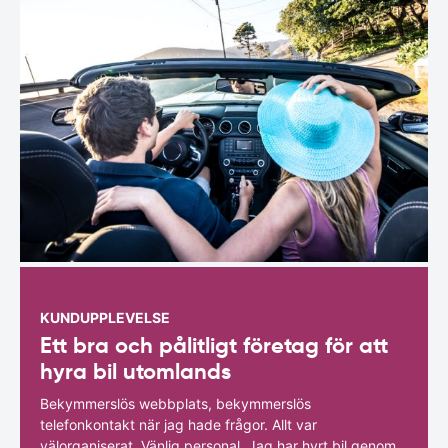
KUNDUPPLEVELSE
Ett bra och pålitligt företag för att
hyra bil utomlands
Bekymmerslös webbplats, bekymmerslös
telefonkontakt när jag hade frågor. Allt var
välorganiserat. Vänlig personal. Jag har hyrt bil genom