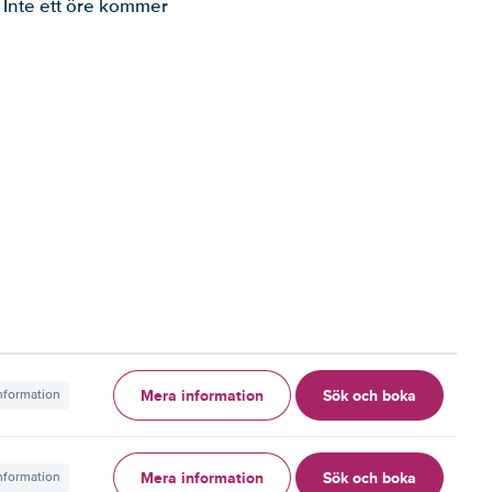
. Inte ett öre kommer
Mera information
Sök och boka
information
Mera information
Sök och boka
information