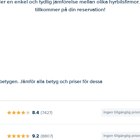
er en enkel och tydlig jämförelse mellan olika hyrbilsfirmor
tillkommer på din reservation!
etygen. Jämför alla betyg och priser för dessa
8.4
(7427)
Ingen tillgänglig pris
9.2
(8807)
Ingen tillgänglig pris