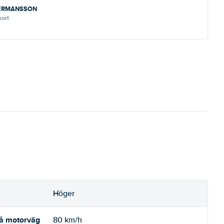
HERMANSSON
port
Höger
på motorväg
80 km/h