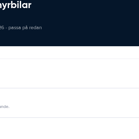
hyrbilar
26 - passa på redan
dande.