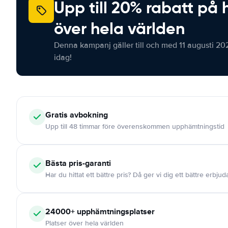
Upp till 20% rabatt på 
över hela världen
Denna kampanj gäller till och med 11 augusti 20
idag!
Gratis
avbokning
Upp till 48 timmar före överenskommen upphämtningstid
Bästa pris-garanti
Har du hittat ett bättre pris? Då ger vi dig ett bättre erbju
24000+
upphämtningsplatser
Platser över hela världen