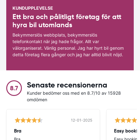
KUNDUPPLEVELSE
Ett bra och pålitligt företag för att
hyra bil utomlands
Bekymmerslös webbplats, bekymmerslös
telefonkontakt när jag hade frågor. Allt var
välorganiserat. Vänlig personal. Jag har hyrt bil genom
detta företag flera gånger och jag har alltid blivit nöjd.
Senaste recensionerna
8.7
Kunder bedömer oss med en 8.7/10 av 15928
omdömen
12-01-2025
Bra
Bra
Easy bookin