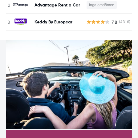
Advantage Rent a Car
Inga omdömen
Keddy By Europcar
7.8
(4316)