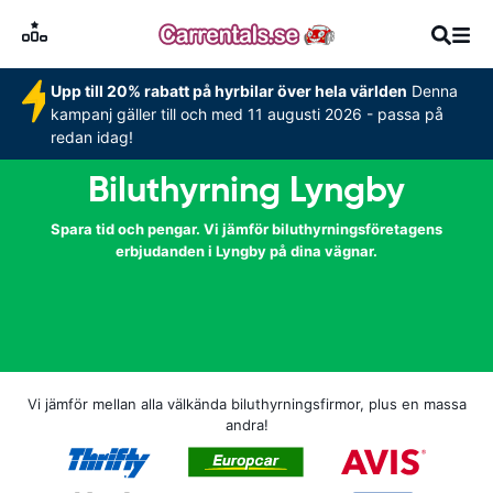
Upp till 20% rabatt på hyrbilar över hela världen
Denna
kampanj gäller till och med 11 augusti 2026 - passa på
redan idag!
Biluthyrning Lyngby
Spara tid och pengar. Vi jämför biluthyrningsföretagens
erbjudanden i Lyngby på dina vägnar.
Vi jämför mellan alla välkända biluthyrningsfirmor, plus en massa
andra!