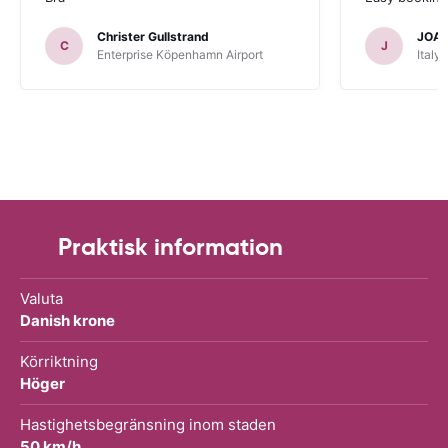
Christer Gullstrand
JOA
C
J
Enterprise Köpenhamn Airport
Italy
Praktisk information
Valuta
Danish krone
Körriktning
Höger
Hastighetsbegränsning inom staden
50 km/h