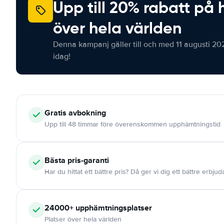
Upp till 20% rabatt på 
över hela världen
Denna kampanj gäller till och med 11 augusti 20
idag!
Gratis
avbokning
Upp till 48 timmar före överenskommen upphämtningstid
Bästa pris-garanti
Har du hittat ett bättre pris? Då ger vi dig ett bättre erbju
24000+
upphämtningsplatser
Platser över hela världen