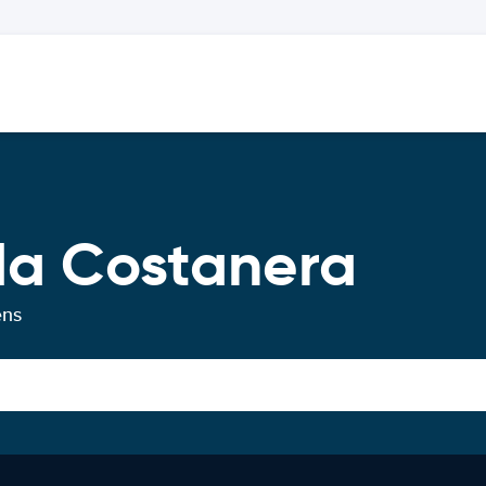
da Costanera
ens