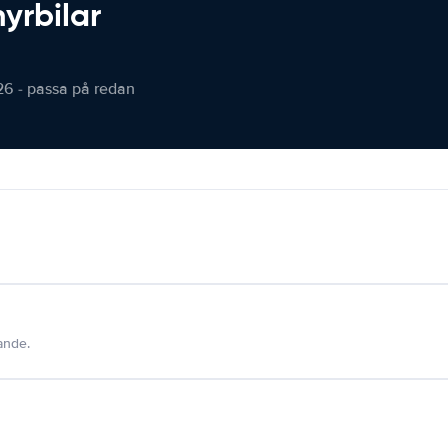
hyrbilar
26 - passa på redan
dande.