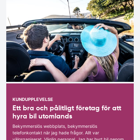
KUNDUPPLEVELSE
Ett bra och pålitligt företag för att
hyra bil utomlands
Bekymmerslös webbplats, bekymmerslös
telefonkontakt när jag hade frågor. Allt var
välorganiserat. Vänlig personal. Jag har hyrt bil genom