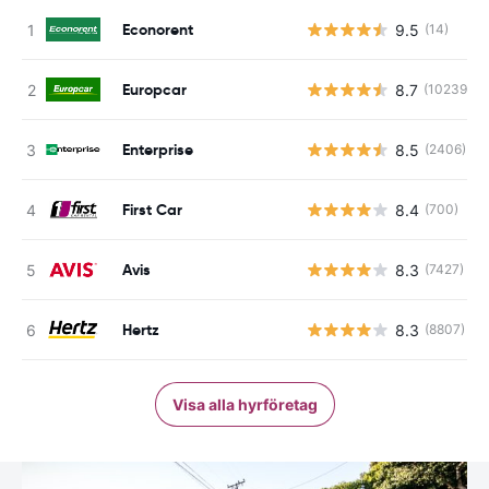
Econorent
9.5
(14)
Europcar
8.7
(10239)
Enterprise
8.5
(2406)
First Car
8.4
(700)
Avis
8.3
(7427)
Hertz
8.3
(8807)
Visa alla hyrföretag