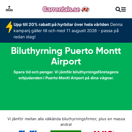
Upp till 20% rabatt på hyrbilar över hela världen
Denna
kampanj gäller till och med 11 augusti 2026 - passa på
redan idag!
Biluthyrning Puerto Montt
Airport
Spara tid och pengar. Vi jämför biluthyrningsföretagens
erbjudanden i Puerto Montt Airport på dina vägnar.
Vi jämför mellan alla välkända biluthyrningsfirmor, plus en massa
andra!