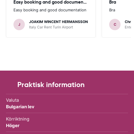
Easy booking and good documentation
Bra
Easy booking and good documentation
Bra
JOAKIM WINCENT HERMANSSON
Chris
J
C
Italy Car Rent Turin Airport
Enter
Praktisk information
Valuta
Bulgarian lev
Körriktning
Höger