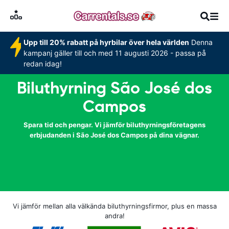
Upp till 20% rabatt på hyrbilar över hela världen
Denna
kampanj gäller till och med 11 augusti 2026 - passa på
redan idag!
Biluthyrning São José dos
Campos
Spara tid och pengar. Vi jämför biluthyrningsföretagens
erbjudanden i São José dos Campos på dina vägnar.
Vi jämför mellan alla välkända biluthyrningsfirmor, plus en massa
andra!