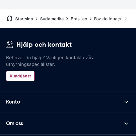
Startsida
Sydamerika
Brasilien
Foz do Iguaçu
Foz
Hjälp och kontakt
Behöver du hjälp? Vänligen kontakta våra
uthyrningsspecialister.
Kundtjänst
Konto
Om oss