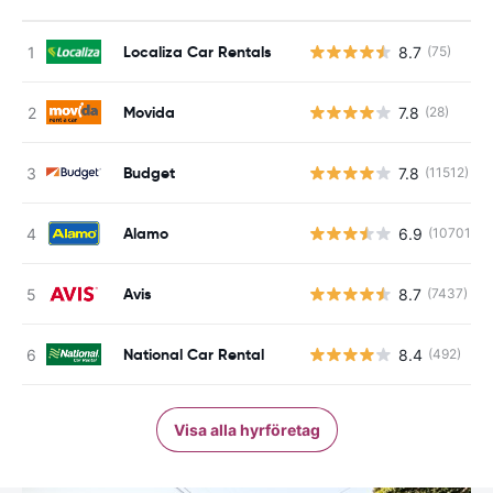
Localiza Car Rentals
8.7
(75)
Movida
7.8
(28)
Budget
7.8
(11512)
Alamo
6.9
(10701)
Avis
8.7
(7437)
National Car Rental
8.4
(492)
Visa alla hyrföretag