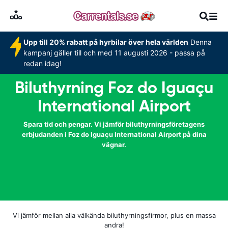
Upp till 20% rabatt på hyrbilar över hela världen
Denna
kampanj gäller till och med 11 augusti 2026 - passa på
redan idag!
Biluthyrning Foz do Iguaçu
International Airport
Spara tid och pengar. Vi jämför biluthyrningsföretagens
erbjudanden i Foz do Iguaçu International Airport på dina
vägnar.
Vi jämför mellan alla välkända biluthyrningsfirmor, plus en massa
andra!