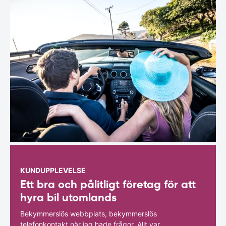
KUNDUPPLEVELSE
Ett bra och pålitligt företag för att
hyra bil utomlands
Bekymmerslös webbplats, bekymmerslös
telefonkontakt när jag hade frågor. Allt var