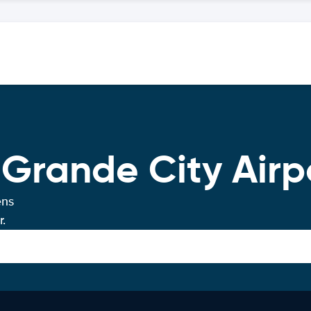
 Grande City Airp
ens
.