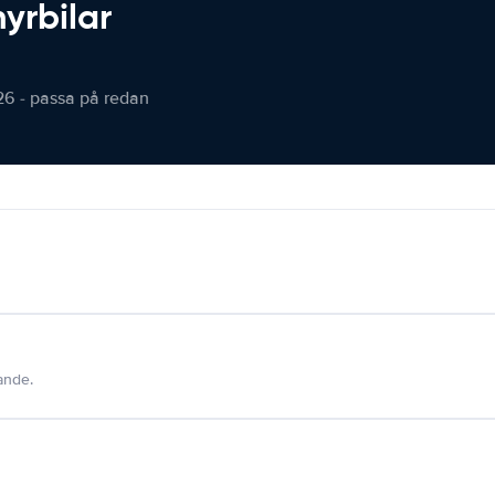
hyrbilar
26 - passa på redan
dande.