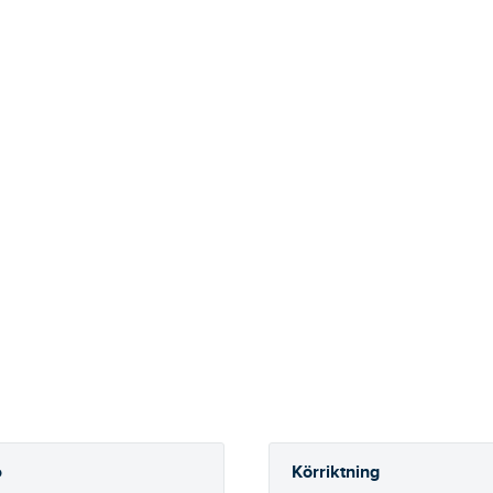
Körriktning
o