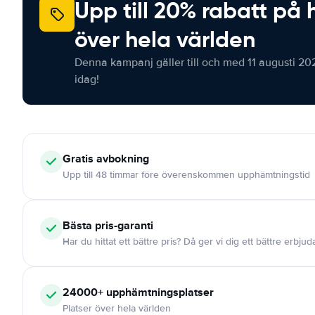
Upp till 20% rabatt på 
över hela världen
Denna kampanj gäller till och med 11 augusti 20
idag!
Gratis
avbokning
Upp till 48 timmar före överenskommen upphämtningstid
Bästa pris-garanti
Har du hittat ett bättre pris? Då ger vi dig ett bättre erbju
24000+
upphämtningsplatser
Platser över hela världen