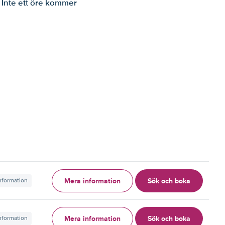
. Inte ett öre kommer
Mera information
Sök och boka
information
Mera information
Sök och boka
information