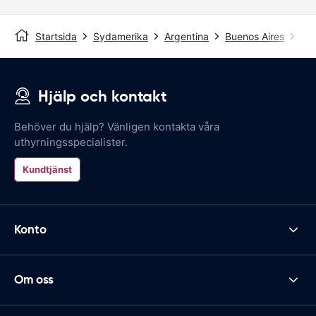
Startsida
Sydamerika
Argentina
Buenos Aires
Bue
Hjälp och kontakt
Behöver du hjälp? Vänligen kontakta våra
uthyrningsspecialister.
Kundtjänst
Konto
Om oss