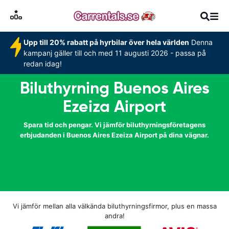
Upp till 20% rabatt på hyrbilar över hela världen
Denna
kampanj gäller till och med 11 augusti 2026 - passa på
redan idag!
Biluthyrning Buenos Aires
Ezeiza Airport
Spara tid och pengar. Vi jämför biluthyrningsföretagens
erbjudanden i Buenos Aires Ezeiza Airport på dina vägnar.
Vi jämför mellan alla välkända biluthyrningsfirmor, plus en massa
andra!