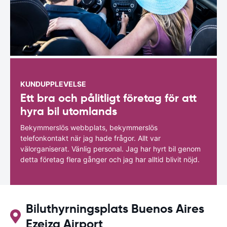
KUNDUPPLEVELSE
Ett bra och pålitligt företag för att
hyra bil utomlands
Bekymmerslös webbplats, bekymmerslös
telefonkontakt när jag hade frågor. Allt var
välorganiserat. Vänlig personal. Jag har hyrt bil genom
detta företag flera gånger och jag har alltid blivit nöjd.
Biluthyrningsplats Buenos Aires
Ezeiza Airport