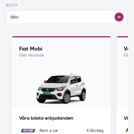
BILTYP
Mini
Fiat Mobi
Vol
Eller liknande
Eller
Våra bästa erbjudanden
Våra
Rent a car
Från
/dag