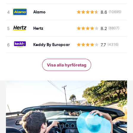
Alamo
8.6
(10695)
Hertz
8.2
(8807)
Keddy By Europcar
7.7
(4316)
Visa alla hyrföretag